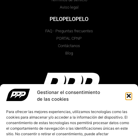
Aviso legal
PELOPELOPELO
FAQ - Preguntas frecuentes
PORTAL CPNP
Contáctanos
Blog
Gestionar el consentimiento
de las cookies
Para ofrecer las mejores experiencias, utilizamos tecnologías como las
cookies para almacenar y/o acceder a la información del dispositivo. El
Made in Spain
consentimiento de estas tecnologías nos permitirá procesar datos como
hola@pelopelopelo.com
el comportamiento de navegación o las identificaciones únicas en este
sitio. No consentir o retirar el consentimiento, puede afectar