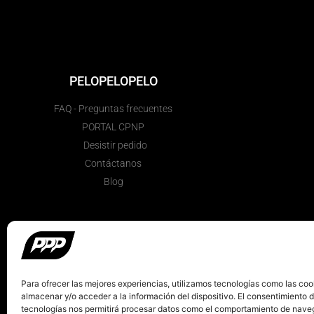
PELOPELOPELO
FAQ - Preguntas frecuentes
PORTAL CPNP
Desistir pedido
Contáctanos
Blog
Para ofrecer las mejores experiencias, utilizamos tecnologías como las coo
almacenar y/o acceder a la información del dispositivo. El consentimiento 
tecnologías nos permitirá procesar datos como el comportamiento de nave